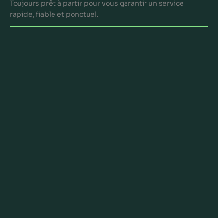
Toujours prêt à partir pour vous garantir un service
rapide, fiable et ponctuel.
Contactez-nous
pour un devis
personnalisé
Nous sommes là pour vous ! Contactez-nous pour des
réponses rapides et un support dédié.
Commencez maintenant !
Astra Trasporti Internazionali
SA
Via Passeggiata, 24 - 6828 - Balerna
(Suisse)