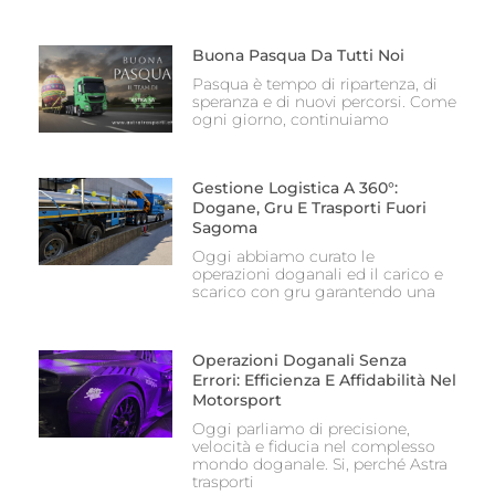
Buona Pasqua Da Tutti Noi
Pasqua è tempo di ripartenza, di
speranza e di nuovi percorsi. Come
ogni giorno, continuiamo
Gestione Logistica A 360°:
Dogane, Gru E Trasporti Fuori
Sagoma
Oggi abbiamo curato le
operazioni doganali ed il carico e
scarico con gru garantendo una
Operazioni Doganali Senza
Errori: Efficienza E Affidabilità Nel
Motorsport
Oggi parliamo di precisione,
velocità e fiducia nel complesso
mondo doganale. Si, perché Astra
trasporti