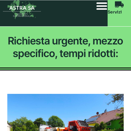
Servizi
Richiesta urgente, mezzo
specifico, tempi ridotti: