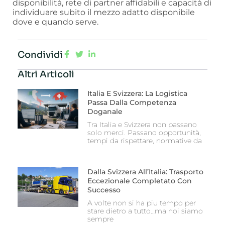
disponibilità, rete di partner affidabili e capacità di
individuare subito il mezzo adatto disponibile
dove e quando serve.
Condividi
Altri Articoli
Italia E Svizzera: La Logistica
Passa Dalla Competenza
Doganale
Tra Italia e Svizzera non passano
solo merci. Passano opportunità,
tempi da rispettare, normative da
Dalla Svizzera All’Italia: Trasporto
Eccezionale Completato Con
Successo
A volte non si ha piu tempo per
stare dietro a tutto…ma noi siamo
sempre