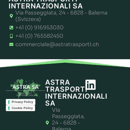
INTERNAZIONALI SA
Via Passeggiata, 24 - 6828 - Balerna
(Svizzera)
+41 (0) 916953030
+41 (0) 765582450
commerciale@astratrasporti.ch
ASTRA
TRASPORTI
INTERNAZIONALI
SA
Privacy Policy
Cookie Policy
Via
Passeggiata,
24 - 6828 -
Balerna