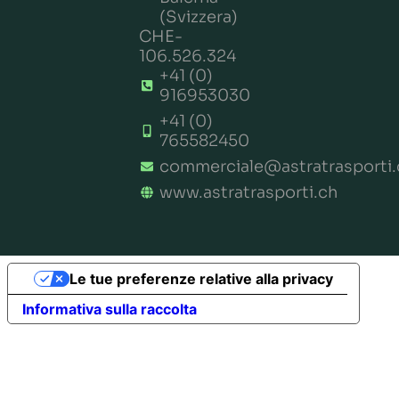
(Svizzera)
CHE-
106.526.324
+41 (0)
916953030
+41 (0)
765582450
commerciale@astratrasporti.
www.astratrasporti.ch
Le tue preferenze relative alla privacy
Informativa sulla raccolta