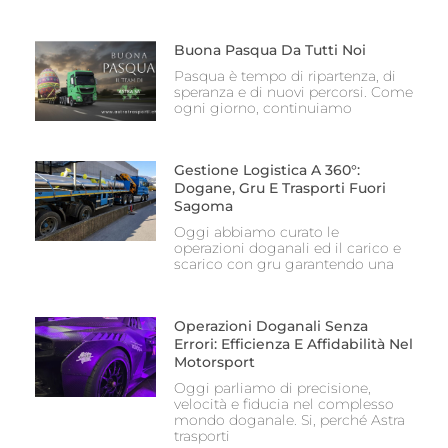
Buona Pasqua Da Tutti Noi
Pasqua è tempo di ripartenza, di
speranza e di nuovi percorsi. Come
ogni giorno, continuiamo
Gestione Logistica A 360°:
Dogane, Gru E Trasporti Fuori
Sagoma
Oggi abbiamo curato le
operazioni doganali ed il carico e
scarico con gru garantendo una
Operazioni Doganali Senza
Errori: Efficienza E Affidabilità Nel
Motorsport
Oggi parliamo di precisione,
velocità e fiducia nel complesso
mondo doganale. Si, perché Astra
trasporti