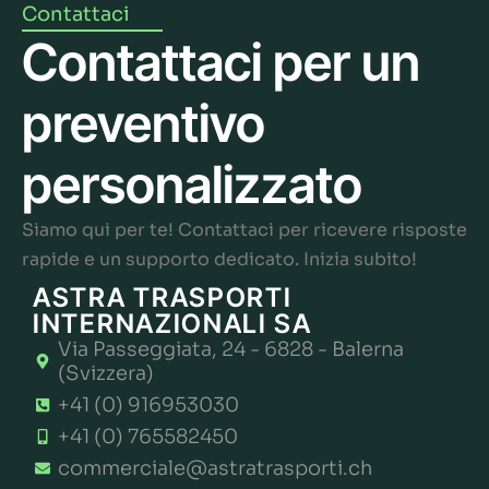
Contattaci
Contattaci per un
preventivo
personalizzato
Siamo qui per te! Contattaci per ricevere risposte
rapide e un supporto dedicato. Inizia subito!
ASTRA TRASPORTI
INTERNAZIONALI SA
Via Passeggiata, 24 - 6828 - Balerna
(Svizzera)
+41 (0) 916953030
+41 (0) 765582450
commerciale@astratrasporti.ch