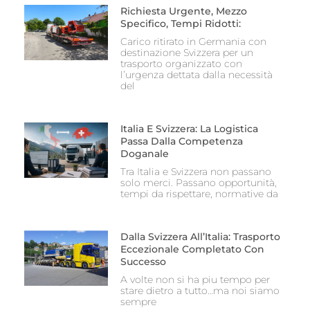
Richiesta Urgente, Mezzo
Specifico, Tempi Ridotti:
Carico ritirato in Germania con
destinazione Svizzera per un
trasporto organizzato con
l’urgenza dettata dalla necessità
del
Italia E Svizzera: La Logistica
Passa Dalla Competenza
Doganale
Tra Italia e Svizzera non passano
solo merci. Passano opportunità,
tempi da rispettare, normative da
Dalla Svizzera All’Italia: Trasporto
Eccezionale Completato Con
Successo
A volte non si ha piu tempo per
stare dietro a tutto…ma noi siamo
sempre