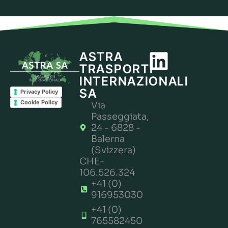
ASTRA
TRASPORTI
INTERNAZIONALI
SA
Privacy Policy
Cookie Policy
Via
Passeggiata,
24 - 6828 -
Balerna
(Svizzera)
CHE-
106.526.324
+41 (0)
916953030
+41 (0)
765582450