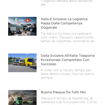
l’urgenza dettata dalla necessità
del
Italia E Svizzera: La Logistica
Passa Dalla Competenza
Doganale
Tra Italia e Svizzera non passano
solo merci. Passano opportunità,
tempi da rispettare, normative da
Dalla Svizzera All’Italia: Trasporto
Eccezionale Completato Con
Successo
A volte non si ha piu tempo per
stare dietro a tutto…ma noi siamo
sempre
Buona Pasqua Da Tutti Noi
Pasqua è tempo di ripartenza, di
speranza e di nuovi percorsi. Come