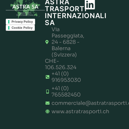
ASTRA
TRASPORTI
INTERNAZIONALI
SA
Privacy Policy
Cookie Policy
Via
Passeggiata,
24 - 6828 -
Balerna
(Svizzera)
CHE-
106.526.324
+41 (0)
916953030
+41 (0)
765582450
commerciale@astratrasporti.
www.astratrasporti.ch