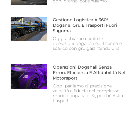
ogni giorno, continuiamo
Gestione Logistica A 360°:
Dogane, Gru E Trasporti Fuori
Sagoma
Oggi abbiamo curato le
operazioni doganali ed il carico e
scarico con gru garantendo una
Operazioni Doganali Senza
Errori: Efficienza E Affidabilità Nel
Motorsport
Oggi parliamo di precisione,
velocità e fiducia nel complesso
mondo doganale. Si, perché Astra
trasporti