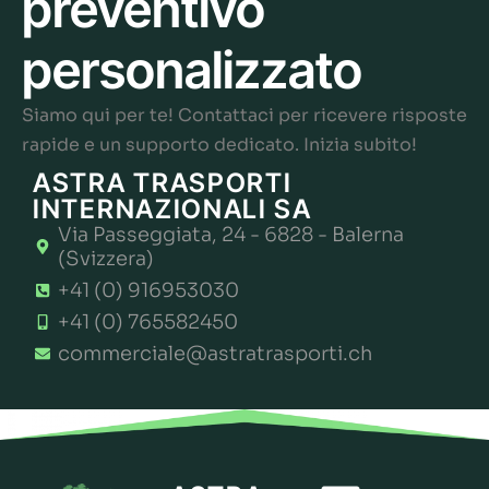
preventivo
personalizzato
Siamo qui per te! Contattaci per ricevere risposte
rapide e un supporto dedicato. Inizia subito!
ASTRA TRASPORTI
INTERNAZIONALI SA
Via Passeggiata, 24 - 6828 - Balerna
(Svizzera)
+41 (0) 916953030
+41 (0) 765582450
commerciale@astratrasporti.ch