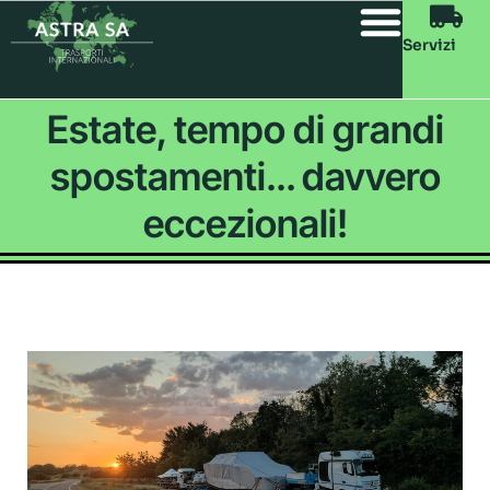
Servizi
Estate, tempo di grandi
spostamenti… davvero
eccezionali!