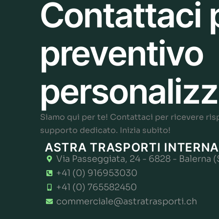
Contattaci 
preventivo
personaliz
Siamo qui per te! Contattaci per ricevere ris
supporto dedicato. Inizia subito!
ASTRA TRASPORTI INTERNA
Via Passeggiata, 24 - 6828 - Balerna (
+41 (0) 916953030
+41 (0) 765582450
commerciale@astratrasporti.ch