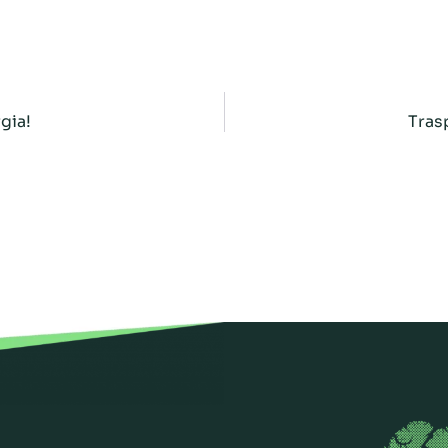
rgia!
Tras