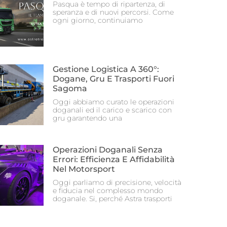
Pasqua è tempo di ripartenza, di
speranza e di nuovi percorsi. Come
ogni giorno, continuiamo
Gestione Logistica A 360°:
Dogane, Gru E Trasporti Fuori
Sagoma
Oggi abbiamo curato le operazioni
doganali ed il carico e scarico con
gru garantendo una
Operazioni Doganali Senza
Errori: Efficienza E Affidabilità
Nel Motorsport
Oggi parliamo di precisione, velocità
e fiducia nel complesso mondo
doganale. Si, perché Astra trasporti