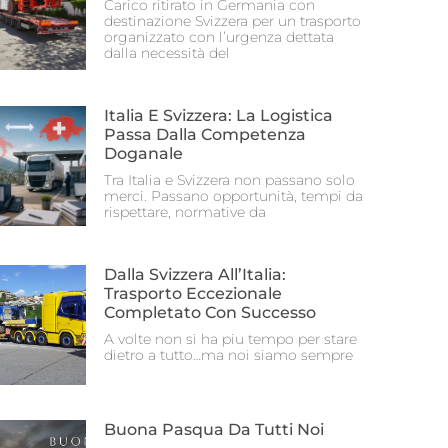
Carico ritirato in Germania con
destinazione Svizzera per un trasporto
organizzato con l’urgenza dettata
dalla necessità del
Italia E Svizzera: La Logistica
Passa Dalla Competenza
Doganale
Tra Italia e Svizzera non passano solo
merci. Passano opportunità, tempi da
rispettare, normative da
Dalla Svizzera All’Italia:
Trasporto Eccezionale
Completato Con Successo
A volte non si ha piu tempo per stare
dietro a tutto…ma noi siamo sempre
Buona Pasqua Da Tutti Noi