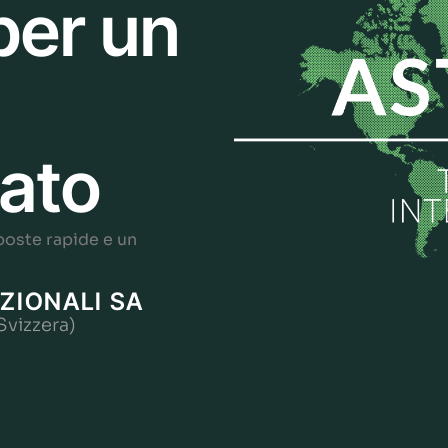
per un
zato
poste rapide e un
ZIONALI SA
Svizzera)